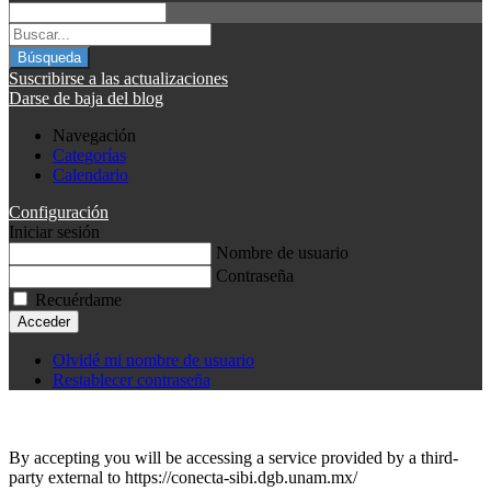
Búsqueda
Suscribirse a las actualizaciones
Darse de baja del blog
Navegación
Categorías
Calendario
Configuración
Iniciar sesión
Nombre de usuario
Contraseña
Recuérdame
Acceder
Olvidé mi nombre de usuario
Restablecer contraseña
By accepting you will be accessing a service provided by a third-
party external to https://conecta-sibi.dgb.unam.mx/